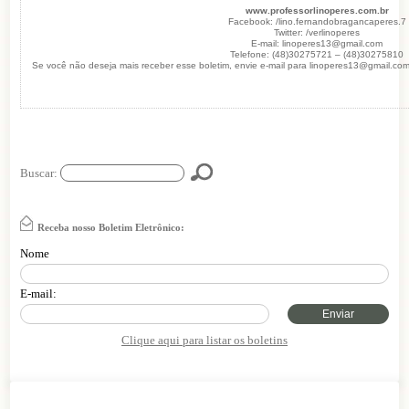
www.professorlinoperes.com.br
Facebook: /lino.fernandobragancaperes.7
Twitter: /verlinoperes
E-mail: linoperes13@gmail.com
Telefone: (48)30275721 – (48)30275810
Se você não deseja mais receber esse boletim, envie e-mail para linoperes13@gmail.com
Buscar:
Receba nosso Boletim Eletrônico:
Nome
E-mail:
Enviar
Clique aqui para listar os boletins