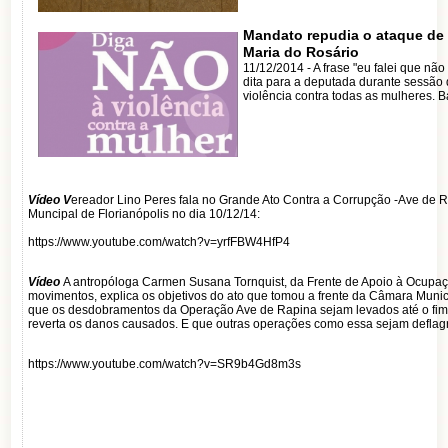
Mandato repudia o ataque de 
Maria do Rosário
11/12/2014 - A frase "eu falei que nã
dita para a deputada durante sessã
violência contra todas as mulheres. B
Vídeo V
ereador Lino Peres fala no Grande Ato Contra a Corrupção -Ave de 
Muncipal de Florianópolis no dia 10/12/14:
https://www.youtube.com/watch?v=yrfFBW4HfP4
Vídeo
A antropóloga Carmen Susana Tornquist, da Frente de Apoio à Ocupaç
movimentos, explica os objetivos do ato que tomou a frente da Câmara Munic
que os desdobramentos da Operação Ave de Rapina sejam levados até o fim
reverta os danos causados. E que outras operações como essa sejam deflag
https://www.youtube.com/watch?v=SR9b4Gd8m3s